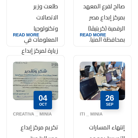
صالح لفرع المعهد
طلعت وزير
بمركز إبداع مصر
الاتصالات
الرقمية (كريتيڤا)
وتكنولوجيا
READ MORE
READ MORE
بمحافظة المنيا.
المعلومات في
زيارة لمركز إبداع
مصر الرقمية
“كريتيفا” المنيا
04
26
OCT
SEP
CREATIVA
MINIA
ITI
MINIA
إنتهاء المسارات
تكريم مركز إبداع