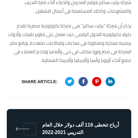
شركة برايت سكايز بتوفير المدربين والخبراء أثناء فترة التدريب
والمشروعات، وكذلك المساهمة فى أعمال التشغيل.
يذكر أن شركة “برايت سكايز” هى شركة تكنولوجية مصرية تقدم
حلولا تكنولوجية للتحول الرقمى حيث تعمل على تطوير تقنيات وأدوات
برمجية مبتكرة ومتطورة فى صناعات وقطاعات متعددة، ويقع مقر
الشركة فى مصر ولها مكاتب فى دبى وألمانيا وتخدم العملاء فى
جميع أنحاء أوروبا وأسيا وأفريقيا وأمريكا الشمالية.
SHARE ARTICLE:
أرباح تتخطى 118 ألف دولار خلال العام
التدريبي 2021-2022