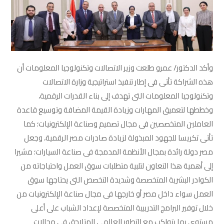
وأكد الدكتور/ عمرو طلعت وزير الاتصالات وتكنولوجيا المعلومات أن
هذه الشراكة تأتى فى إطار تنفيذ استراتيجية وزارة الاتصالات
وتكنولوجيا المعلومات التى تهدف إلى بناء القدرات الرقمية،
وخططها لتعميق المهارات وزيادة القيمة المضافة وتوسيع قاعدة
العاملين المتخصصين فى مجال تصميم وصناعة الإلكترونيات؛ كما
تأتى تكريسا للجهود المبذولة لزيادة صادرات مصر الرقمية، وجعل
مصر دولة رائدة بمجال الأنظمة المدمجة فى صناعة السيارات؛ مشيرا
إلى أهمية هذا التعاون لتلبية متطلبات سوق العمل واحتياجاته من
الكوادر البشرية المتخصصة وشديدة التخصص التى يحتاجها سوق
العمل سواء داخل مصر أو خارجها فى مجال صناعة الإلكترونيات من
خلال توفير البرامج التدريبية المتخصصة لإعداد الشباب على أعلى
مستوى بما يتواكب مع التطور العالمى المتلاحق فى مجالات