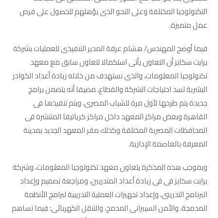
التكنولوجيا المختلفة وعلى النحو الذى يؤهلهم للحصول على فرص
عمل متميزة.
فيما أوضح المهندس/ هشام عرفة المدير التنفيذى للعمليات بشركة
برايت سكايز أن التعاون يأتى استكمالا لتعاون سابق مع معهد
تكنولوجيا المعلومات، والذى نستهدف من خلاله زيادة أعداد الكوادر
البشرية لسد احتياجات الشركة والقطاع، مضيفا أنه يتضمن برامج
جديدة يتم طرحها لأول مرة للشباب المصرى، ويتم تنفيذها فى
القاهرة وبعض مراكز المعهد داخل مراكز كرياتيفا المنتشرة فى
المحافظات المصرية المختلفة وكذلك مقر المعهد الجديد بمدينة
المعرفة بالعاصمة الإدارية.
وبموجب هذه المذكرة يتعاون معهد تكنولوجيا المعلومات، وشركة
برايت سكايز فى فى زيادة أعداد المتدربين، ومراجعة تصميم وإعداد
البرنامج التدريبى، وإعداد تجهيزات العملية التدريبية لبرامج الأنظمة
المدمجة، والأمن السيبرانى المدمج، والتنقل الكهربائى؛ فيما تساهم