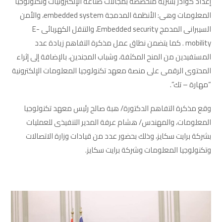
إعداد كوادر بشرية متخصصة بمجالات صناعة الإلكترونيات وتكنولوجيا
المعلومات وهى: الأنظمة المدمجة embedded system، والأمن
السيبرانى المدمج Embedded security، والتنقل الكهربائى E-
mobility . كما يتضمن نطاق عمل مذكرة التفاهم زيادة عدد
المستفيدين من المنح المكثفة، وشباب المجندين، بالإضافة إلى إثراء
المحتوى الرقمى على منصة معهد تكنولوجيا المعلومات الإلكترونية
“مهارة – تك”.
وقع مذكرة التفاهم الدكتورة/ هبة صالح رئيس معهد تكنولوجيا
المعلومات، والمهندس/ هشام عرفة المدير التنفيذى للعمليات
بشركة برايت سكايز، وذلك بحضور عدد من قيادات وزارة الاتصالات
وتكنولوجيا المعلومات وشركة برايت سكايز.