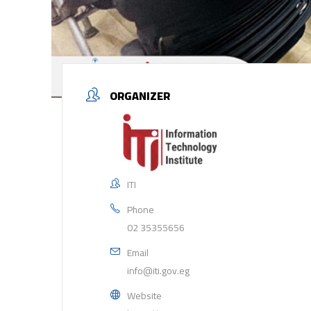
ORGANIZER
ITI
Phone
02 35355656
Email
info@iti.gov.eg
Website